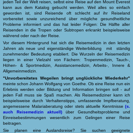
jeden Teil der Welt reisen, selbst eine Reise auf den Mount Everest
kann aus dem Katalog gebucht werden. Weil alles so einfach
geworden ist, sind Reisende oft schlecht auf ihr Reiseland
vorbereitet sowie unzureichend über mögliche gesundheitliche
Probleme informiert und das hat leider Folgen: Die Hälfte aller
Reisenden in die Tropen oder Subtropen erkrankt beispielsweise
während oder nach der Reise.
Vor diesem Hintergrund hat sich die Reisemedizin in den letzten
Jahren als neue und eigenständige Weiterbildung mit ständig
zunehmender Bedeutung etabliert.
Die Wurzeln der Reisemedizin
liegen in einer Vielzahl von Fächern: Tropenmedizin, Tauch-,
Höhen- & Sportmedizin, Assistancemedizin, Arbeits-, Innere &
Allgemeinmedizin.
"Unvorbereitetes Wegeilen bringt unglückliche Wiederkehr"
meinte schon Johann Wolfgang von Goethe. Ob eine Reise nun ein
Erlebnis werden oder Bildung und Information bringen soll - auf
jeden Fall muss sie Spaß machen. Als Reisemediziner kann ich
beispielsweise durch Verhaltenstipps, umfassende Impfberatung,
angemessene Malariaberatung oder stets aktuelle Kenntnisse
(s.
auch Reisemedizin aktuell)
über Gesundheitsprobleme und
Einreisebestimmungen wesentlich zum Gelingen einer Reise
beitragen.
Sie planen eine Auslandsreise? Sie suchen geeignete