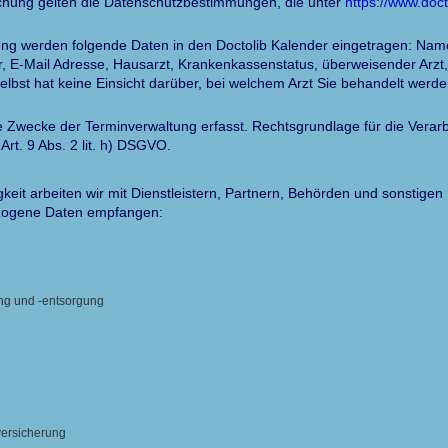
chung gelten die Datenschutzbestimmungen, die unter
https://www.doc
ung werden folgende Daten in den Doctolib Kalender eingetragen: Na
r, E-Mail Adresse, Hausarzt, Krankenkassenstatus, überweisender Arz
selbst hat keine Einsicht darüber, bei welchem Arzt Sie behandelt werde
e Zwecke der Terminverwaltung erfasst. Rechtsgrundlage für die Verarbe
Art. 9 Abs. 2 lit. h) DSGVO.
eit arbeiten wir mit Dienstleistern, Partnern, Behörden und sonstigen
ogene Daten empfangen:
ung und -entsorgung
versicherung