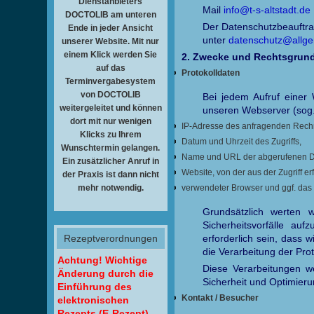
Dienstanbieters
Mail
info@t-s-altstadt.de
DOCTOLIB am unteren
Der Datenschutzbeauftrag
Ende in jeder Ansicht
unter
datenschutz@allge
unserer Website. Mit nur
einem Klick werden Sie
2. Zwecke und Rechtsgrun
auf das
Protokolldaten
Terminvergabesystem
von DOCTOLIB
Bei jedem Aufruf einer 
weitergeleitet und können
unseren Webserver (sog. 
dort mit nur wenigen
IP-Adresse des anfragenden Rech
Klicks zu Ihrem
Datum und Uhrzeit des Zugriffs,
Wunschtermin gelangen.
Name und URL der abgerufenen D
Ein zusätzlicher Anruf in
Website, von der aus der Zugriff er
der Praxis ist dann nicht
mehr notwendig.
verwendeter Browser und ggf. das
Grundsätzlich werten 
Sicherheitsvorfälle au
Rezeptverordnungen
erforderlich sein, dass 
die Verarbeitung der Prot
Achtung! Wichtige
Diese Verarbeitungen we
Änderung durch die
Sicherheit und Optimieru
Einführung des
Kontakt / Besucher
elektronischen
Rezepts (E-Rezept)