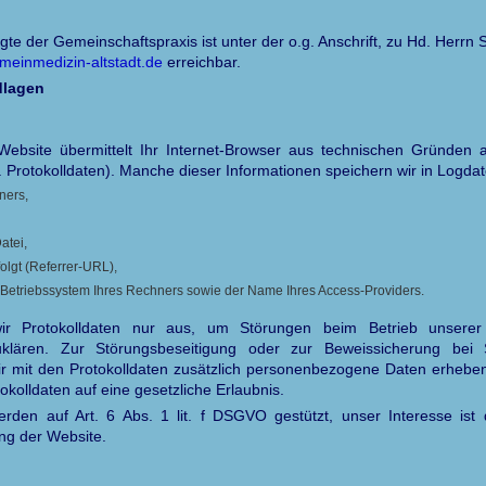
te der Gemeinschaftspraxis ist unter der o.g. Anschrift, zu Hd. Herrn
meinmedizin-altstadt.de
erreichbar.
dlagen
Website übermittelt Ihr Internet-Browser aus technischen Gründen 
Protokolldaten). Manche dieser Informationen speichern wir in Logdate
ners,
atei,
folgt (Referrer-URL),
 Betriebssystem Ihres Rechners sowie der Name Ihres Access-Providers.
wir Protokolldaten nur aus, um Störungen beim Betrieb unser
fzuklären. Zur Störungsbeseitigung oder zur Beweissicherung bei 
wir mit den Protokolldaten zusätzlich personenbezogene Daten erheben.
okolldaten auf eine gesetzliche Erlaubnis.
rden auf Art. 6 Abs. 1 lit. f DSGVO gestützt, unser Interesse ist d
ng der Website.