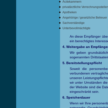
Ärztekammern
privatärztliche Verrechnungsstelle
Apotheken
Angehörige / gesetzliche Betreuer
Sachverständige
Unterbevollmächtigte
An diese Empfänger übermi
ein berechtigtes Interes
4. Weitergabe an Empfänge
Wir geben grundsätzlic
sogenannten Drittstaate
5. Bereitstellungspflicht
Soweit die personenb
verbundenen vertraglichen
unseren Leistungspflich
wir unter Umständen die 
der Website sind die Date
eingeschränkt sein.
6. Speicherdauer
Wenn wir Ihre personenbe
notwendig. Grundsätzlic