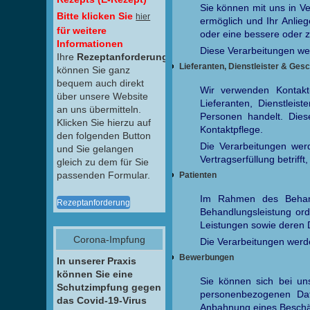
Sie können mit uns in Ve
Bitte klicken Sie
hier
ermöglich und Ihr Anlieg
für weitere
oder eine bessere oder z
Informationen
Diese Verarbeitungen wer
Ihre
Rezeptanforderungen
Lieferanten, Dienstleister & Ges
können Sie ganz
bequem auch direkt
Wir verwenden Kontakt
über unsere Website
Lieferanten, Dienstleis
an uns übermitteln.
Personen handelt. Dies
Klicken Sie hierzu auf
Kontaktpflege.
den folgenden Button
Die Verarbeitungen werd
und Sie gelangen
Vertragserfüllung betriff
gleich zu dem für Sie
passenden Formular.
Patienten
Im Rahmen des Behandl
Rezeptanforderung
Behandlungsleistung or
Leistungen sowie deren
Corona-Impfung
Die Verarbeitungen werden
Bewerbungen
In unserer Praxis
können Sie eine
Sie können sich bei u
Schutzimpfung gegen
personenbezogenen Date
das Covid-19-Virus
Anbahnung eines Beschäft