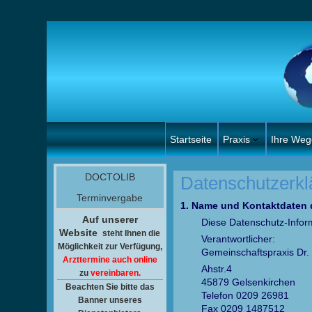
Startseite
Praxis
Ihre Weg
DOCTOLIB
Datenschutzerkl
Terminvergabe
1. Name und Kontaktdaten d
Auf unserer
Diese Datenschutz-Inform
Website
steht Ihnen
die
Verantwortlicher:
Möglichkeit zur Verfügung,
Gemeinschaftspraxis Dr. 
Arzttermine auch online
Ahstr.4
zu
vereinbaren.
45879 Gelsenkirchen
Beachten Sie bitte das
Telefon 0209 26981
Banner unseres
Fax 0209 1487512