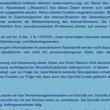
nalysedienst-Software Matomo (www.matomo.org), ein Dienst des An
ngton, Neuseeland, („Mataomo“) Aus diesen Daten können zum sel
 und ausgewertet werden. Hierzu können Cookies eingesetzt werden. B
 lokal im Zwischenspeicher des Internet-Browsers des Seitenbesuc
nter anderem die Wiedererkennung des Internet-Browsers. Die 
ließlich Ihrer pseudonymisierten IP-Adresse) werden auf unseren S
wir auf Art. 6 Abs. 1 lit. f DSGVO, unser berechtigtes Interesse besteh
 Optimierungs- und Marketingzwecken.
zeugten Informationen im pseudonymen Nutzerprofil werden nicht dazu
 identifizieren und nicht mit personenbezogenen Daten über 
erung und Auswertung dieser Daten aus Ihrem Besuch nicht einvers
zung nachfolgend per [
Mausklick
] jederzeit widersprechen. In diesem 
legt, was zur Folge hat, dass Matomo keinerlei Sitzungsdaten erhebt.
hrer Cookies zur Folge hat, dass auch das Opt-Out-Cookie gelöscht w
 setzen wir das Terminmanagementsystem von Doctolib ein. Doctolib bie
.doctolib.de/
mit uns Termine online zu vereinbaren. Die Doctolib Gm
og. Auftragsverarbeiter tätig.