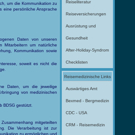
Reiseliteratur
lich, um die Kommunikation zu
ns eine persönliche Ansprache
Reiseversicherungen
Ausrüstung und
Gesundheit
zogenen Daten von unseren
n Mitarbeitern um natürliche
After-Holiday-Syndrom
iehung, Kommunikation sowie
Checklisten
nteresse, soweit es nicht die
ge.
Reisemedizinische Links
ne Daten, um die jeweilige
Auswärtiges Amt
rbringung von medizinischen
Bexmed - Bergmedizin
. b BDSG gestützt.
CDC - USA
 Zusammenhang mitgeteilten
CRM - Reisemedizin
g. Die Verarbeitung ist zur
munikation zu ermöglichen und