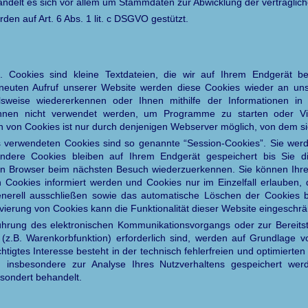
i handelt es sich vor allem um Stammdaten zur Abwicklung der vertragli
en auf Art. 6 Abs. 1 lit. c DSGVO gestützt.
 Cookies sind kleine Textdateien, die wir auf Ihrem Endgerät 
neuten Aufruf unserer Website werden diese Cookies wieder an uns 
lsweise wiedererkennen oder Ihnen mithilfe der Informationen in
können nicht verwendet werden, um Programme zu starten oder V
n von Cookies ist nur durch denjenigen Webserver möglich, von dem 
s verwendeten Cookies sind so genannte “Session-Cookies”. Sie we
Andere Cookies bleiben auf Ihrem Endgerät gespeichert bis Sie d
en Browser beim nächsten Besuch wiederzuerkennen. Sie können Ihren
 Cookies informiert werden und Cookies nur im Einzelfall erlauben,
enerell ausschließen sowie das automatische Löschen der Cookies 
ivierung von Cookies kann die Funktionalität dieser Website eingeschrä
ührung des elektronischen Kommunikationsvorgangs oder zur Bereitst
(z.B. Warenkorbfunktion) erforderlich sind, werden auf Grundlage v
tigtes Interesse besteht in der technisch fehlerfreien und optimierten 
 insbesondere zur Analyse Ihres Nutzverhaltens gespeichert wer
sondert behandelt.