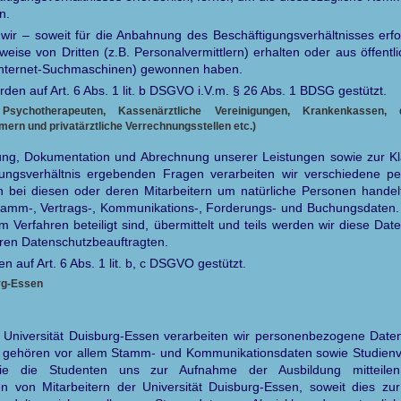
n.
n wir – soweit für die Anbahnung des Beschäftigungsverhältnisses er
weise von Dritten (z.B. Personalvermittlern) erhalten oder aus öffentl
 Internet-Suchmaschinen) gewonnen haben.
den auf Art. 6 Abs. 1 lit. b DSGVO i.V.m. § 26 Abs. 1 BDSG gestützt.
 Psychotherapeuten, Kassenärztliche Vereinigungen, Krankenkassen,
rn und privatärztliche Verrechnungsstellen etc.)
ng, Dokumentation und Abrechnung unserer Leistungen sowie zur Kl
ungsverhältnis ergebenden Fragen verarbeiten wir verschiedene 
ch bei diesen oder deren Mitarbeitern um natürliche Personen handelt
Stamm-, Vertrags-, Kommunikations-, Forderungs- und Buchungsdaten.
am Verfahren beteiligt sind, übermittelt und teils werden wir diese Da
ren Datenschutzbeauftragten.
 auf Art. 6 Abs. 1 lit. b, c DSGVO gestützt.
urg-Essen
r Universität Duisburg-Essen verarbeiten wir personenbezogene Date
 gehören vor allem Stamm- und Kommunikationsdaten sowie Studienv
ie die Studenten uns zur Aufnahme der Ausbildung mitteilen
von Mitarbeitern der Universität Duisburg-Essen, soweit dies zur