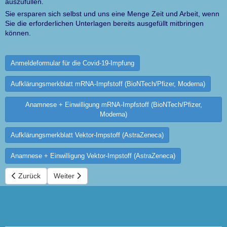
auszufüllen.
Sie ersparen sich selbst und uns eine Menge Zeit und Arbeit, wenn
Sie die erforderlichen Unterlagen bereits ausgefüllt mitbringen
können.
Anmeldeformular für die Covid-19-Impfung
Aufklärungsmerkblatt mRNA-Impfstoff (BioNTech/Pfizer, Moderna)
Anamnese + Einwilligung mRNA-Impfstoff (BioNTech/Pfizer,
Moderna)
Aufklärungsmerkblatt Vektor-Impstoff (AstraZeneca)
Anamnese + Einwilligung Vektor-Impstoff (AstraZeneca)
Vorheriger Beitrag: Phytotherapie
Nächster Beitrag: Unsere Leistungen
Zurück
Weiter