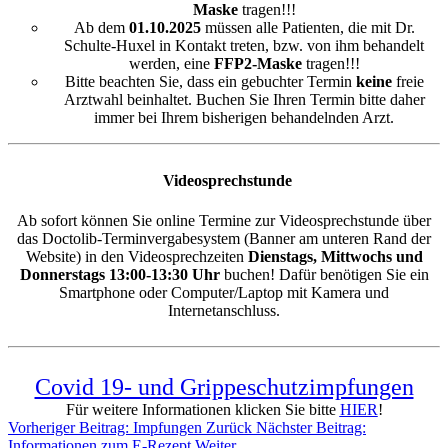
Maske
tragen!!!
Ab dem
01.10.2025
müssen alle Patienten, die mit Dr.
Schulte-Huxel in Kontakt treten, bzw. von ihm behandelt
werden, eine
FFP2-Maske
tragen!!!
Bitte beachten Sie, dass ein gebuchter Termin
keine
freie
Arztwahl beinhaltet. Buchen Sie Ihren Termin bitte daher
immer bei Ihrem bisherigen behandelnden Arzt.
Videosprechstunde
Ab sofort können Sie online Termine zur Videosprechstunde über
das Doctolib-Terminvergabesystem (Banner am unteren Rand der
Website) in den Videosprechzeiten
Dienstags, Mittwochs und
Donnerstags 13:00-13:30 Uhr
buchen! Dafür benötigen Sie ein
Smartphone oder Computer/Laptop mit Kamera und
Internetanschluss.
Covid 19- und Grippeschutzimpfungen
Für weitere Informationen klicken Sie bitte
HIER
!
Vorheriger Beitrag: Impfungen
Zurück
Nächster Beitrag:
Informationen zum E-Rezept
Weiter